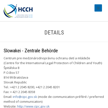
#transl
DETAILS
Slowakei - Zentrale Behörde
Centrum pre medzinárodnoprávnu ochranu detí a mládeže
(Centre for the International Legal Protection of Children and Youth)
Špitálska 8
P.O.Box 57
814 99 Bratislava
Slovak Republic
Tel.: +421 2 2045 8200, +421 2 2045 8201
Fax: + 421 2 2045 8358
Email:
info@cipc.gov.sk
(mode de communication préféré / preferred
method of communication)
Website:
http://www.cipc.gov.sk