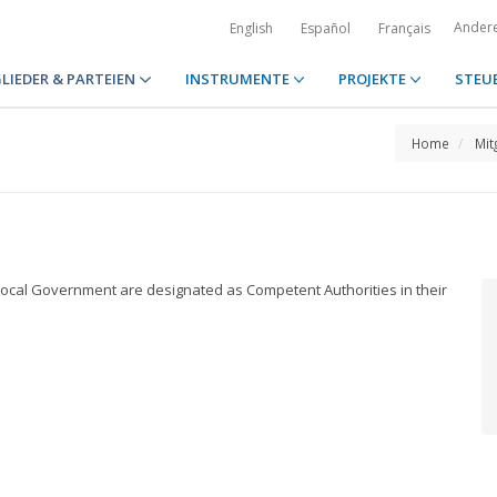
Ander
English
Español
Français
LIEDER & PARTEIEN
INSTRUMENTE
PROJEKTE
STEU
Home
Mit
of Local Government are designated as Competent Authorities in their