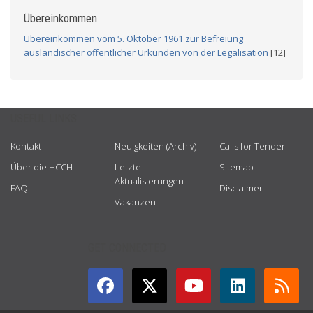
Übereinkommen
Übereinkommen vom 5. Oktober 1961 zur Befreiung
ausländischer öffentlicher Urkunden von der Legalisation
[12]
USEFUL LINKS
Kontakt
Neuigkeiten (Archiv)
Calls for Tender
Über die HCCH
Letzte
Sitemap
Aktualisierungen
FAQ
Disclaimer
Vakanzen
GET CONNECTED