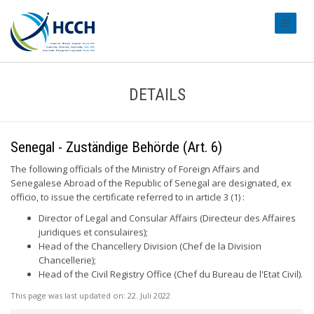
#transl
DETAILS
Senegal - Zuständige Behörde (Art. 6)
The following officials of the Ministry of Foreign Affairs and
Senegalese Abroad of the Republic of Senegal are designated, ex
officio, to issue the certificate referred to in article 3 (1) :
Director of Legal and Consular Affairs (Directeur des Affaires
juridiques et consulaires);
Head of the Chancellery Division (Chef de la Division
Chancellerie);
Head of the Civil Registry Office (Chef du Bureau de l'Etat Civil).
This page was last updated on:
22. Juli 2022