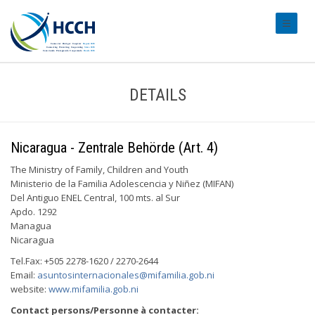
#transl
DETAILS
Nicaragua - Zentrale Behörde (Art. 4)
The Ministry of Family, Children and Youth
Ministerio de la Familia Adolescencia y Niñez (MIFAN)
Del Antiguo ENEL Central, 100 mts. al Sur
Apdo. 1292
Managua
Nicaragua
Tel.Fax: +505 2278-1620 / 2270-2644
Email:
asuntosinternacionales@mifamilia.gob.ni
website:
www.mifamilia.gob.ni
Contact persons/Personne à contacter: