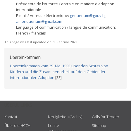
Présidente de l'Autorité Centrale en matière d'adoption
internationale
E-mail / Adresse électronique:
gequenum@gouv.bj
;
amenquenum@gmail.com
Language of communication / langue de communication:
French / français
This page was last updated on:
1. Februar 2022
Übereinkommen
Übereinkommen vom 29. Mai 1993 über den Schutz von
Kindern und die Zusammenarbeit auf dem Gebiet der
internationalen Adoption
[33]
USEFUL LINKS
Kontakt
Neuigkeiten (Archiv)
Calls for Tender
Über die HCCH
Letzte
Sitemap