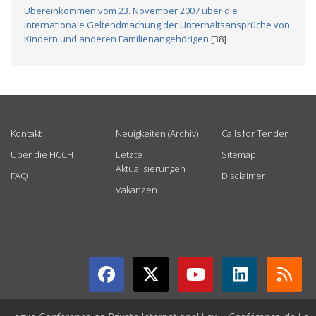
Übereinkommen vom 23. November 2007 über die
internationale Geltendmachung der Unterhaltsansprüche von
Kindern und anderen Familienangehörigen
[38]
USEFUL LINKS
Kontakt
Neuigkeiten (Archiv)
Calls for Tender
Über die HCCH
Letzte
Sitemap
Aktualisierungen
FAQ
Disclaimer
Vakanzen
GET CONNECTED