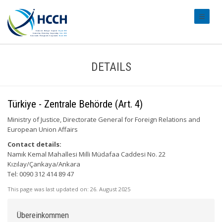
#transl
DETAILS
Türkiye - Zentrale Behörde (Art. 4)
Ministry of Justice, Directorate General for Foreign Relations and
European Union Affairs
Contact details:
Namık Kemal Mahallesi Milli Müdafaa Caddesi No. 22
Kızılay/Çankaya/Ankara
Tel: 0090 312 414 89 47
This page was last updated on:
26. August 2025
Übereinkommen