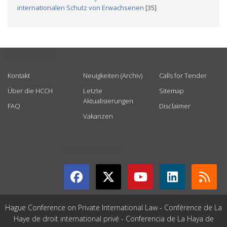
internationalen Schutz von Erwachsenen
[35]
USEFUL LINKS
Kontakt
Neuigkeiten (Archiv)
Calls for Tender
Über die HCCH
Letzte
Sitemap
Aktualisierungen
FAQ
Disclaimer
Vakanzen
GET CONNECTED
Hague Conference on Private International Law - Conférence de La
Haye de droit international privé - Conferencia de La Haya de