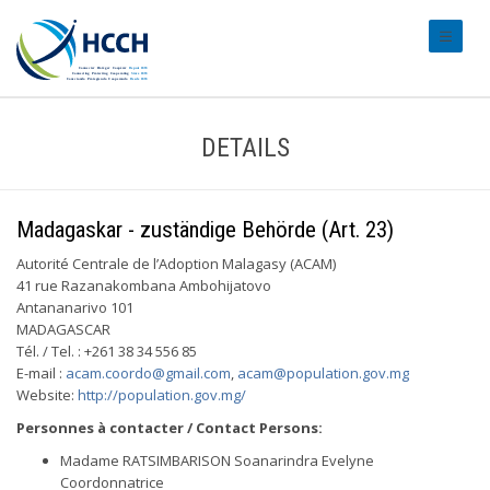
#transl
DETAILS
Madagaskar - zuständige Behörde (Art. 23)
Autorité Centrale de l’Adoption Malagasy (ACAM)
41 rue Razanakombana Ambohijatovo
Antananarivo 101
MADAGASCAR
Tél. / Tel. : +261 38 34 556 85
E-mail :
acam.coordo@gmail.com
,
acam@population.gov.mg
Website:
http://population.gov.mg/
Personnes à contacter / Contact Persons:
Madame RATSIMBARISON Soanarindra Evelyne
Coordonnatrice