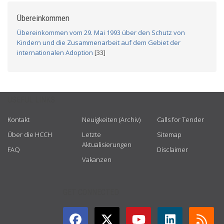
Übereinkommen
Übereinkommen vom 29. Mai 1993 über den Schutz von
Kindern und die Zusammenarbeit auf dem Gebiet der
internationalen Adoption
[33]
USEFUL LINKS
Kontakt
Neuigkeiten (Archiv)
Calls for Tender
Über die HCCH
Letzte
Sitemap
Aktualisierungen
FAQ
Disclaimer
Vakanzen
GET CONNECTED