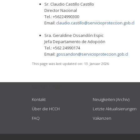
Sr. Claudio Castillo Castillo
Director Nacional
Tel.: +56224990300
Email:
claudio.castillo@servicioproteccion.gob.cl
Sra. Geraldine Ossandón Espic
Jefa Departamento de Adopción
Tel.: +562 24990174
Email:
gossandon@servicioproteccion.gob.cl
This page was last updated on:
13. Januar 2026
USEFUL LINKS
Kontakt
Neuigkeiten (Archiv)
Über die HCCH
Letzte Aktualisierungen
FAQ
Vakanzen