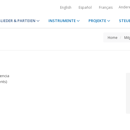
Ander
English
Español
Français
LIEDER & PARTEIEN
INSTRUMENTE
PROJEKTE
STEU
Home
Mit
cencia
nts)