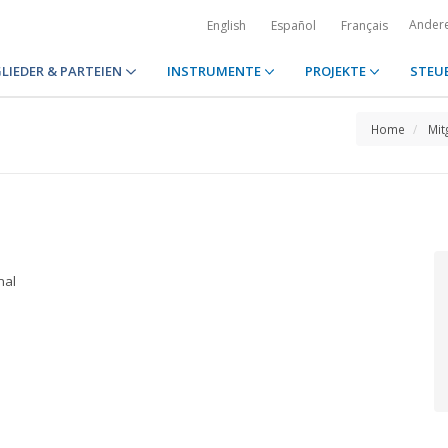
Ander
English
Español
Français
LIEDER & PARTEIEN
INSTRUMENTE
PROJEKTE
STEU
Home
Mit
nal