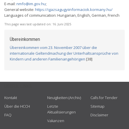
E-mail:
nmfo@im.gov.hu
;
General website:
https://igazsagugyiinformaciok.kormany.hu/
Languages of communication: Hungarian, English, German, French
This page was last updated on:
16. Juni 2025
Übereinkommen
Übereinkommen vom 23. November 2007 über die
internationale Geltendmachung der Unterhaltsansprüche von
Kindern und anderen Familienangehörigen
[38]
USEFUL LINKS
Kontakt
Neuigkeiten (Archiv)
Calls for Tender
Über die HCCH
Letzte
Sitemap
Aktualisierungen
FAQ
Disclaimer
Vakanzen