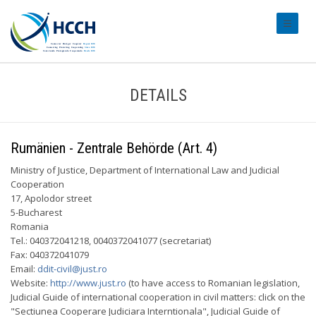
#transl
DETAILS
Rumänien - Zentrale Behörde (Art. 4)
Ministry of Justice, Department of International Law and Judicial
Cooperation
17, Apolodor street
5-Bucharest
Romania
Tel.: 040372041218, 0040372041077 (secretariat)
Fax: 040372041079
Email:
ddit-civil@just.ro
Website:
http://www.just.ro
(to have access to Romanian legislation,
Judicial Guide of international cooperation in civil matters: click on the
"Sectiunea Cooperare Judiciara Interntionala", Judicial Guide of