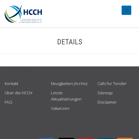
#transl
DETAILS
USEFUL LINKS
Kontakt
Neuigkeiten (Archiv)
Calls for Tender
Über die HCCH
Letzte
Sitemap
Aktualisierungen
FAQ
Disclaimer
Vakanzen
GET CONNECTED