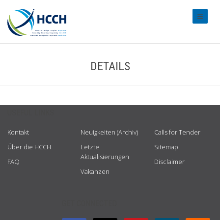
#transl
DETAILS
USEFUL LINKS
Kontakt
Neuigkeiten (Archiv)
Calls for Tender
Über die HCCH
Letzte
Sitemap
Aktualisierungen
FAQ
Disclaimer
Vakanzen
GET CONNECTED