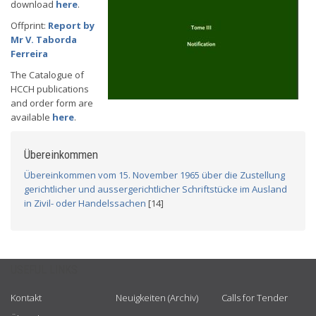
download
here
.
Offprint:
Report by
Mr V. Taborda
Ferreira
The Catalogue of
HCCH publications
and order form are
available
here
.
Übereinkommen
Übereinkommen vom 15. November 1965 über die Zustellung
gerichtlicher und aussergerichtlicher Schriftstücke im Ausland
in Zivil- oder Handelssachen
[14]
USEFUL LINKS
Kontakt
Neuigkeiten (Archiv)
Calls for Tender