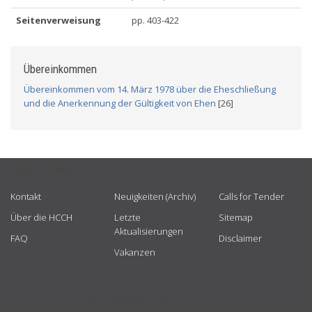
Seitenverweisung
pp. 403-422
Übereinkommen
Übereinkommen vom 14. März 1978 über die Eheschließung
und die Anerkennung der Gültigkeit von Ehen
[26]
USEFUL LINKS
Kontakt
Neuigkeiten (Archiv)
Calls for Tender
Über die HCCH
Letzte
Sitemap
Aktualisierungen
FAQ
Disclaimer
Vakanzen
GET CONNECTED