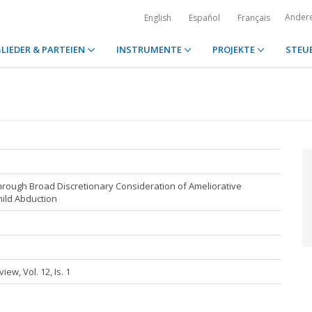
Ander
English
Español
Français
LIEDER & PARTEIEN
INSTRUMENTE
PROJEKTE
STEU
rough Broad Discretionary Consideration of Ameliorative
hild Abduction
ew, Vol. 12, Is. 1