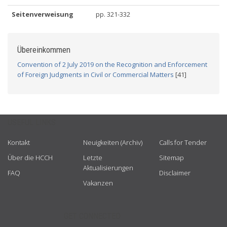
Seitenverweisung
pp. 321-332
Übereinkommen
Convention of 2 July 2019 on the Recognition and Enforcement
of Foreign Judgments in Civil or Commercial Matters
[41]
USEFUL LINKS
Kontakt
Neuigkeiten (Archiv)
Calls for Tender
Über die HCCH
Letzte
Sitemap
Aktualisierungen
FAQ
Disclaimer
Vakanzen
GET CONNECTED