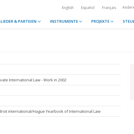
Ander
English
Español
Français
LIEDER & PARTEIEN
INSTRUMENTE
PROJEKTE
STEU
ate International Law - Work in 2002
roit international/Hague Yearbook of International Law