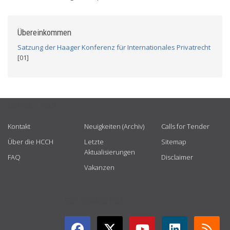
Übereinkommen
Satzung der Haager Konferenz für Internationales Privatrecht
[01]
USEFUL LINKS
Kontakt
Neuigkeiten (Archiv)
Calls for Tender
Über die HCCH
Letzte
Sitemap
Aktualisierungen
FAQ
Disclaimer
Vakanzen
GET CONNECTED