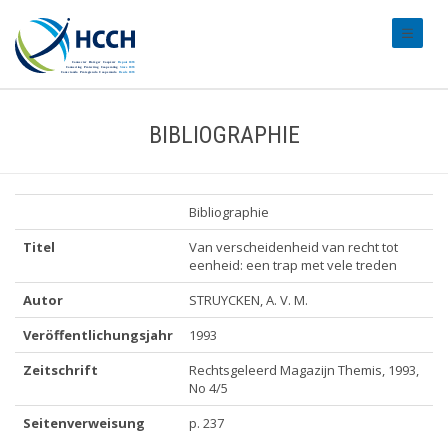
#transl
BIBLIOGRAPHIE
Bibliographie
Titel
Van verscheidenheid van recht tot
eenheid: een trap met vele treden
Autor
STRUYCKEN, A. V. M.
Veröffentlichungsjahr
1993
Zeitschrift
Rechtsgeleerd Magazijn Themis, 1993,
No 4/5
Seitenverweisung
p. 237