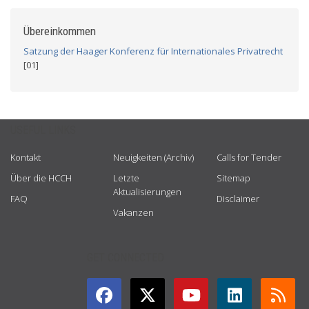
Übereinkommen
Satzung der Haager Konferenz für Internationales Privatrecht
[01]
USEFUL LINKS
Kontakt
Neuigkeiten (Archiv)
Calls for Tender
Über die HCCH
Letzte
Sitemap
Aktualisierungen
FAQ
Disclaimer
Vakanzen
GET CONNECTED