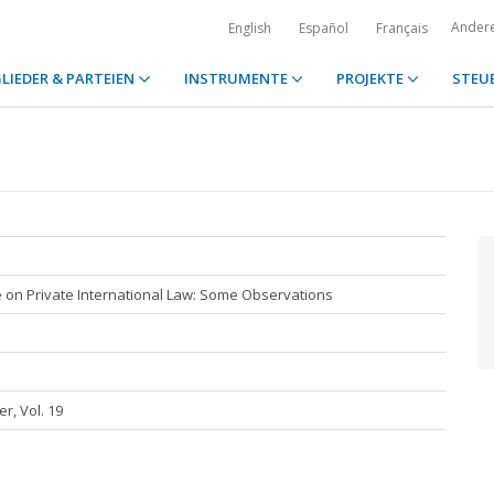
Ander
English
Español
Français
LIEDER & PARTEIEN
INSTRUMENTE
PROJEKTE
STEU
on Private International Law: Some Observations
r, Vol. 19