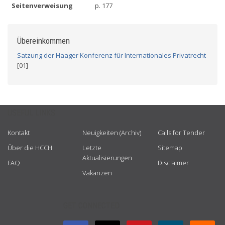
Seitenverweisung
p. 177
Übereinkommen
Satzung der Haager Konferenz für Internationales Privatrecht
[01]
USEFUL LINKS
Kontakt
Neuigkeiten (Archiv)
Calls for Tender
Über die HCCH
Letzte
Sitemap
Aktualisierungen
FAQ
Disclaimer
Vakanzen
GET CONNECTED