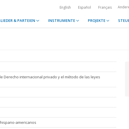
Ander
English
Español
Français
LIEDER & PARTEIEN
INSTRUMENTE
PROJEKTE
STEU
e Derecho internacional privado y el método de las leyes
s hispano-americanos