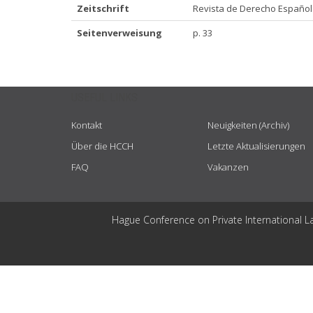
Zeitschrift
Revista de Derecho Español 
Seitenverweisung
p. 33
USEFUL LINKS
Kontakt
Neuigkeiten (Archiv)
Über die HCCH
Letzte Aktualisierungen
FAQ
Vakanzen
Hague Conference on Private International L