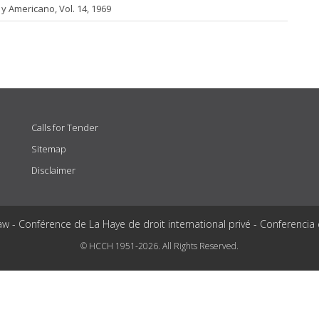
y Americano, Vol. 14, 1969
Calls for Tender
Sitemap
Disclaimer
aw - Conférence de La Haye de droit international privé - Conferencia
© HCCH 1951-2026. All Rights Reserved.