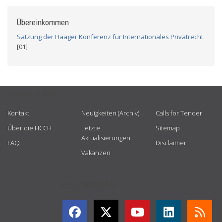
Übereinkommen
Satzung der Haager Konferenz für Internationales Privatrecht
[01]
USEFUL LINKS
Kontakt
Neuigkeiten (Archiv)
Calls for Tender
Über die HCCH
Letzte
Sitemap
Aktualisierungen
FAQ
Disclaimer
Vakanzen
GET CONNECTED