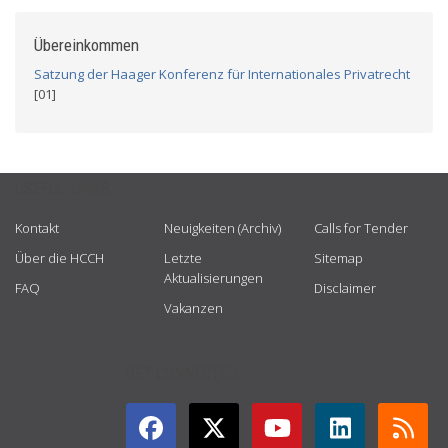
Übereinkommen
Satzung der Haager Konferenz für Internationales Privatrecht
[01]
USEFUL LINKS
Kontakt
Neuigkeiten (Archiv)
Calls for Tender
Über die HCCH
Letzte
Sitemap
Aktualisierungen
FAQ
Disclaimer
Vakanzen
GET CONNECTED