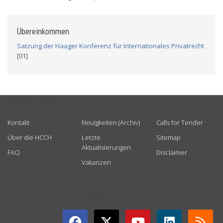
Übereinkommen
Satzung der Haager Konferenz für Internationales Privatrecht
[01]
USEFUL LINKS
Kontakt
Neuigkeiten (Archiv)
Calls for Tender
Über die HCCH
Letzte
Sitemap
Aktualisierungen
FAQ
Disclaimer
Vakanzen
GET CONNECTED