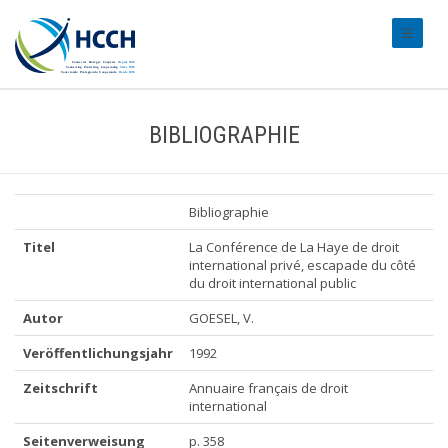
#transl
BIBLIOGRAPHIE
Bibliographie
Titel
La Conférence de La Haye de droit
international privé, escapade du côté
du droit international public
Autor
GOESEL, V.
Veröffentlichungsjahr
1992
Zeitschrift
Annuaire français de droit
international
Seitenverweisung
p. 358