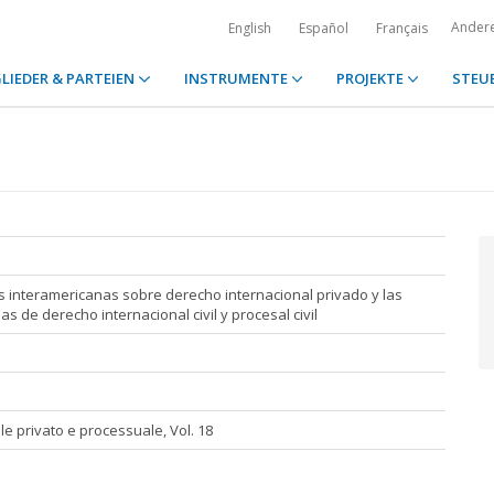
Ander
English
Español
Français
LIEDER & PARTEIEN
INSTRUMENTE
PROJEKTE
STEU
 interamericanas sobre derecho internacional privado y las
 de derecho internacional civil y procesal civil
ale privato e processuale, Vol. 18