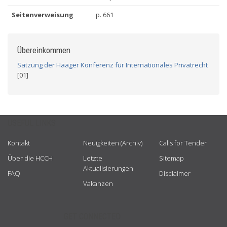
Seitenverweisung
p. 661
Übereinkommen
Satzung der Haager Konferenz für Internationales Privatrecht
[01]
USEFUL LINKS
Kontakt
Neuigkeiten (Archiv)
Calls for Tender
Über die HCCH
Letzte
Sitemap
Aktualisierungen
FAQ
Disclaimer
Vakanzen
GET CONNECTED