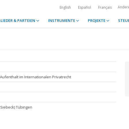
Ander
English
Español
Français
LIEDER & PARTEIEN
INSTRUMENTE
PROJEKTE
STEU
ufenthalt im Internationalen Privatrecht
ul Siebeck) Tübingen