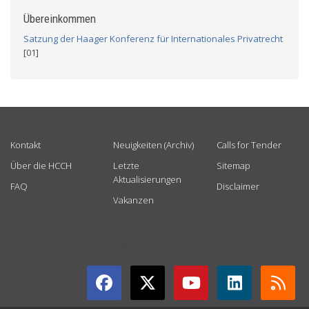
Übereinkommen
Satzung der Haager Konferenz für Internationales Privatrecht
[01]
USEFUL LINKS
Kontakt
Neuigkeiten (Archiv)
Calls for Tender
Über die HCCH
Letzte
Sitemap
Aktualisierungen
FAQ
Disclaimer
Vakanzen
GET CONNECTED