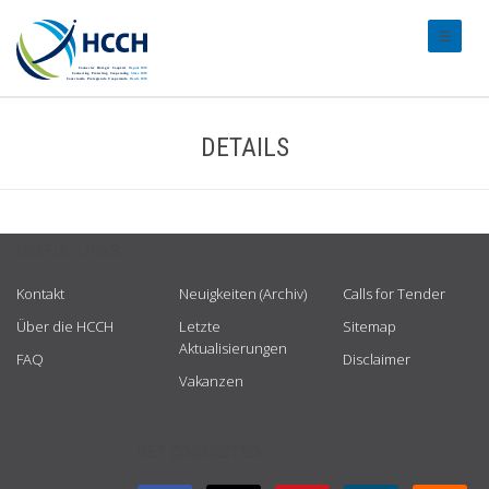
#transl
DETAILS
USEFUL LINKS
Kontakt
Neuigkeiten (Archiv)
Calls for Tender
Über die HCCH
Letzte
Sitemap
Aktualisierungen
FAQ
Disclaimer
Vakanzen
GET CONNECTED