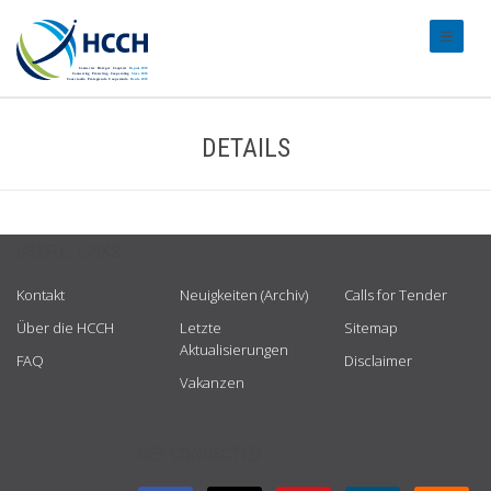
#transl
DETAILS
USEFUL LINKS
Kontakt
Neuigkeiten (Archiv)
Calls for Tender
Über die HCCH
Letzte
Sitemap
Aktualisierungen
FAQ
Disclaimer
Vakanzen
GET CONNECTED