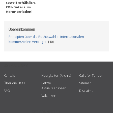
soweit erhältlich,
PDF-Datei zum
Herunterladen)
Übereinkommen
Prinzipien über die Rechtswahl in internationalen
kommerziellen Verträgen
[40]
USEFUL LINKS
Kontakt
Neuigkeiten (Archiv)
Calls for Tender
Über die HCCH
Letzte
Sitemap
Aktualisierungen
FAQ
Disclaimer
Vakanzen
GET CONNECTED