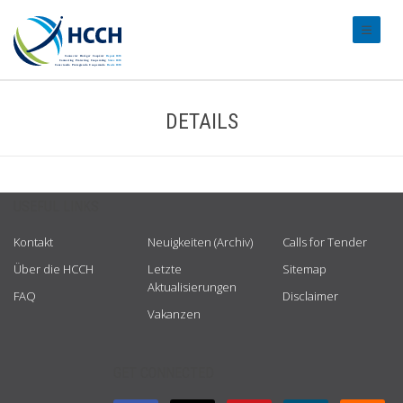
#transl
DETAILS
USEFUL LINKS
Kontakt
Neuigkeiten (Archiv)
Calls for Tender
Über die HCCH
Letzte
Sitemap
Aktualisierungen
FAQ
Disclaimer
Vakanzen
GET CONNECTED