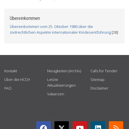
Übereinkommen
Übereinkommen vom 25. Oktober 1980 über die
zivilrechtlichen Aspekte internationaler Kindesentführung
[28]
USEFUL LINKS
Kontakt
Neuigkeiten (Archiv)
Calls for Tender
Über die HCCH
Letzte
Sitemap
Aktualisierungen
FAQ
Disclaimer
Vakanzen
GET CONNECTED