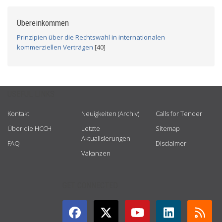
Übereinkommen
Prinzipien über die Rechtswahl in internationalen
kommerziellen Verträgen
[40]
USEFUL LINKS
Kontakt
Neuigkeiten (Archiv)
Calls for Tender
Über die HCCH
Letzte
Sitemap
Aktualisierungen
FAQ
Disclaimer
Vakanzen
GET CONNECTED