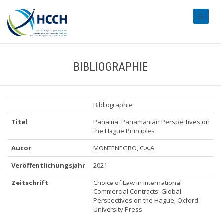
#transl
BIBLIOGRAPHIE
Bibliographie
Titel
Panama: Panamanian Perspectives on
the Hague Principles
Autor
MONTENEGRO, C.A.A.
Veröffentlichungsjahr
2021
Zeitschrift
Choice of Law in International
Commercial Contracts: Global
Perspectives on the Hague; Oxford
University Press