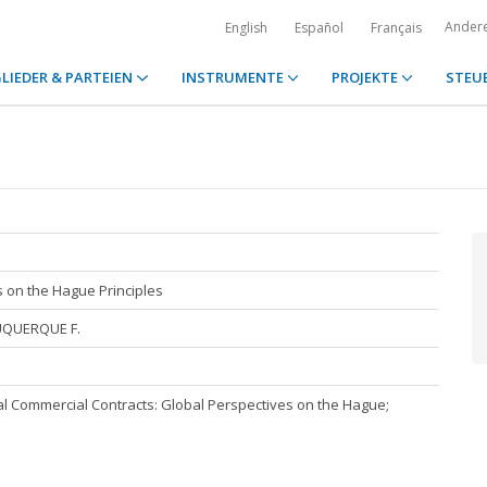
Ander
English
Español
Français
LIEDER & PARTEIEN
INSTRUMENTE
PROJEKTE
STEU
es on the Hague Principles
BUQUERQUE F.
nal Commercial Contracts: Global Perspectives on the Hague;