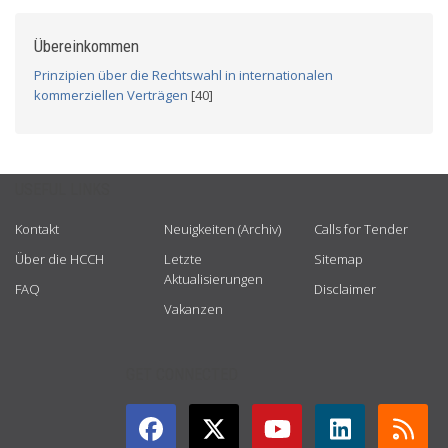
Übereinkommen
Prinzipien über die Rechtswahl in internationalen
kommerziellen Verträgen
[40]
USEFUL LINKS
Kontakt
Neuigkeiten (Archiv)
Calls for Tender
Über die HCCH
Letzte
Sitemap
Aktualisierungen
FAQ
Disclaimer
Vakanzen
GET CONNECTED