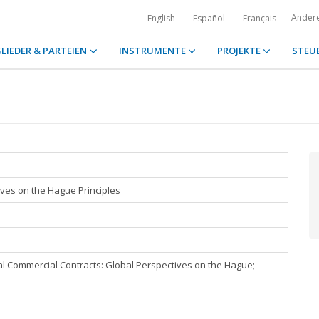
Ander
English
Español
Français
LIEDER & PARTEIEN
INSTRUMENTE
PROJEKTE
STEU
ives on the Hague Principles
nal Commercial Contracts: Global Perspectives on the Hague;