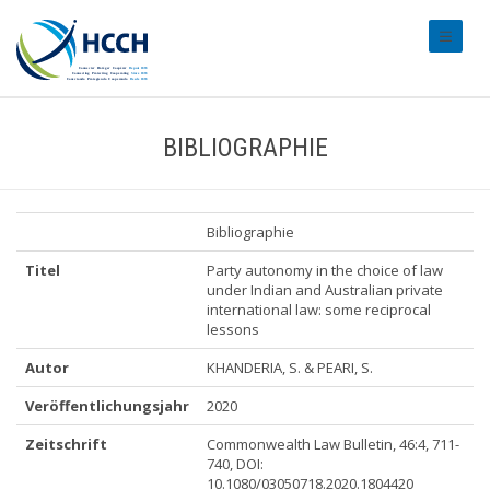
#transl
BIBLIOGRAPHIE
Bibliographie
Titel
Party autonomy in the choice of law
under Indian and Australian private
international law: some reciprocal
lessons
Autor
KHANDERIA, S. & PEARI, S.
Veröffentlichungsjahr
2020
Zeitschrift
Commonwealth Law Bulletin, 46:4, 711-
740, DOI:
10.1080/03050718.2020.1804420