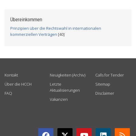
Übereinkommen
Prinzipien über die Rechtswahl in internationalen
kommerziellen Verträgen
[40]
USEFUL LINKS
Kontakt
Neuigkeiten (Archiv)
Calls for Tender
Über die HCCH
Letzte
Sitemap
Aktualisierungen
FAQ
Disclaimer
Vakanzen
GET CONNECTED