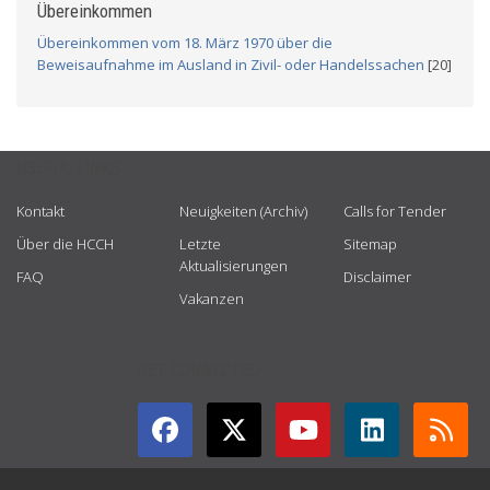
Übereinkommen
Übereinkommen vom 18. März 1970 über die
Beweisaufnahme im Ausland in Zivil- oder Handelssachen
[20]
USEFUL LINKS
Kontakt
Neuigkeiten (Archiv)
Calls for Tender
Über die HCCH
Letzte
Sitemap
Aktualisierungen
FAQ
Disclaimer
Vakanzen
GET CONNECTED