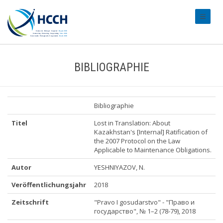
#transl
BIBLIOGRAPHIE
Bibliographie
Titel
Lost in Translation: About
Kazakhstan's [Internal] Ratification of
the 2007 Protocol on the Law
Applicable to Maintenance Obligations.
Autor
YESHNIYAZOV, N.
Veröffentlichungsjahr
2018
Zeitschrift
"Pravo I gosudarstvo" - "Право и
государство", № 1–2 (78-79), 2018