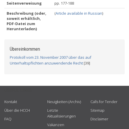
Seitenverweisung
pp. 177-188
Beschreibung (oder,
(
Article available in Russian
)
soweit erhältlich,
PDF-Datei zum
Herunterladen)
Übereinkommen
Protokoll vom 23. November 2007 über das auf
Unterhaltspflichten anzuwendende Recht
[39]
USEFUL LINKS
Kontakt
Neuigkeiten (Archiv)
Calls for Tender
Über die HCCH
Letzte
Sitemap
Aktualisierungen
FAQ
Disclaimer
Vakanzen