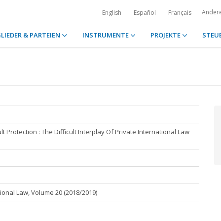
Ander
English
Español
Français
LIEDER & PARTEIEN
INSTRUMENTE
PROJEKTE
STEU
t Protection : The Difficult Interplay Of Private International Law
tional Law, Volume 20 (2018/2019)