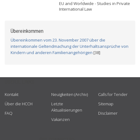
EU and Worldwide - Studies in Private
International Law
Übereinkommen
Übereinkommen vom 23. November 2007 über die
internationale Geltendmachung der Unterhaltsansprüche von
Kindern und anderen Familienangehörigen
[38]
USEFUL LINKS
Kontakt
Neuigkeiten (Archiv)
Calls for Tender
Über die HCCH
Letzte
Sitemap
Aktualisierungen
FAQ
Disclaimer
Vakanzen
GET CONNECTED