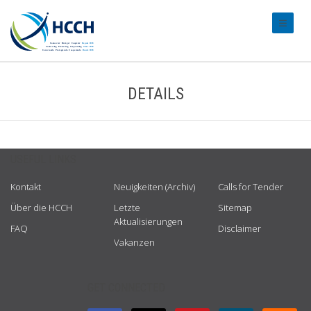
#transl
DETAILS
USEFUL LINKS
Kontakt
Neuigkeiten (Archiv)
Calls for Tender
Über die HCCH
Letzte
Sitemap
Aktualisierungen
FAQ
Disclaimer
Vakanzen
GET CONNECTED