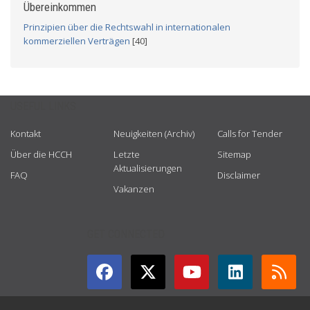
Übereinkommen
Prinzipien über die Rechtswahl in internationalen
kommerziellen Verträgen
[40]
USEFUL LINKS
Kontakt
Neuigkeiten (Archiv)
Calls for Tender
Über die HCCH
Letzte
Sitemap
Aktualisierungen
FAQ
Disclaimer
Vakanzen
GET CONNECTED