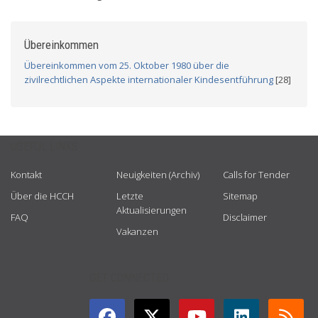
Übereinkommen
Übereinkommen vom 25. Oktober 1980 über die
zivilrechtlichen Aspekte internationaler Kindesentführung
[28]
USEFUL LINKS
Kontakt
Neuigkeiten (Archiv)
Calls for Tender
Über die HCCH
Letzte
Sitemap
Aktualisierungen
FAQ
Disclaimer
Vakanzen
GET CONNECTED