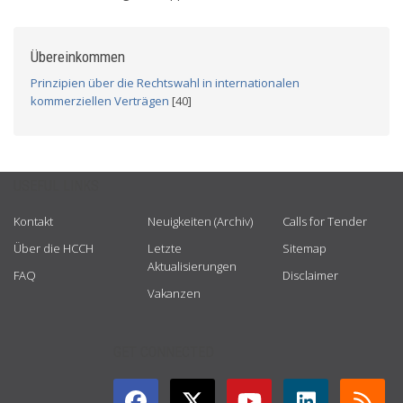
Übereinkommen
Prinzipien über die Rechtswahl in internationalen
kommerziellen Verträgen
[40]
USEFUL LINKS
Kontakt
Neuigkeiten (Archiv)
Calls for Tender
Über die HCCH
Letzte
Sitemap
Aktualisierungen
FAQ
Disclaimer
Vakanzen
GET CONNECTED